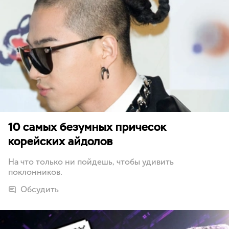
10 самых безумных причесок
корейских айдолов
На что только ни пойдешь, чтобы удивить
поклонников.
Обсудить