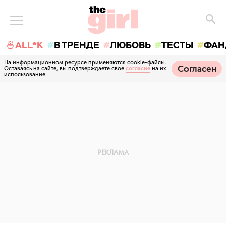
🍜ALL*K
В ТРЕНДЕ
ЛЮБОВЬ
ТЕСТЫ
ФАН
На информационном ресурсе применяются cookie-файлы.
Согласен
Оставаясь на сайте, вы подтверждаете свое
согласие
на их
использование.