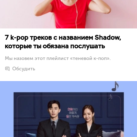
7 k-pop треков с названием Shadow,
которые ты обязана послушать
Мы назовем этот плейлист «теневой к-поп».
Обсудить