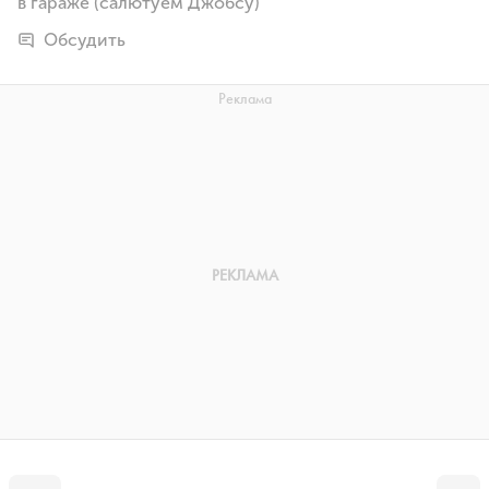
в гараже (салютуем Джобсу)
Обсудить