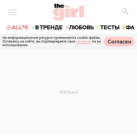
🍜ALL*K
В ТРЕНДЕ
ЛЮБОВЬ
ТЕСТЫ
ФА
На информационном ресурсе применяются cookie-файлы.
Согласен
Оставаясь на сайте, вы подтверждаете свое
согласие
на их
использование.