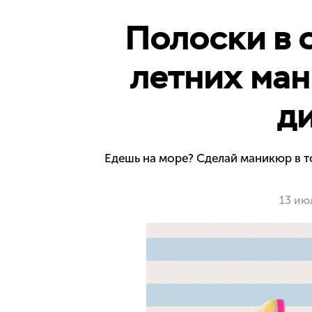
Полоски в 
летних ман
д
Едешь на море? Сделай маникюр в 
13 ию