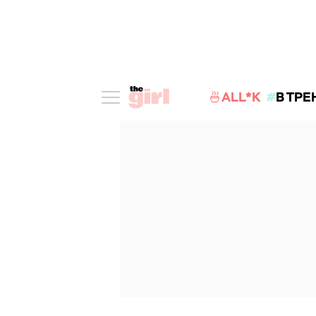
🍜ALL*K
В ТРЕ