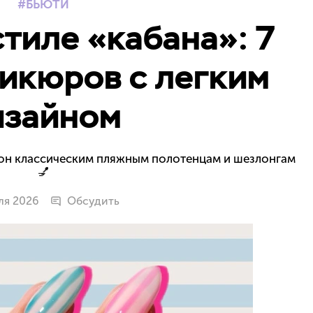
БЬЮТИ
стиле «кабана»: 7
икюров с легким
изайном
тон классическим пляжным полотенцам и шезлонгам
💅
ля 2026
Обсудить