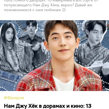
«Восточного дворца», то наверняка в восторге от
потрясающего Нам Джу Хёка, верно? Давай же
познакомимся с ним поближе 😉
Фандом
Нам Джу Хёк в дорамах и кино: 13