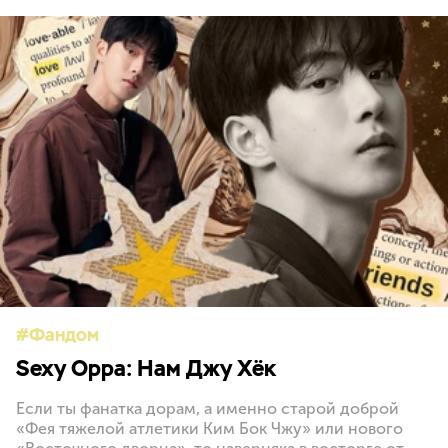
Фандом
Sexy Oppa: Нам Джу Хёк
Если ты фанатка дорам, а именно старой доброй
«Фея тяжелой атлетики Ким Бок Чжу» или нового