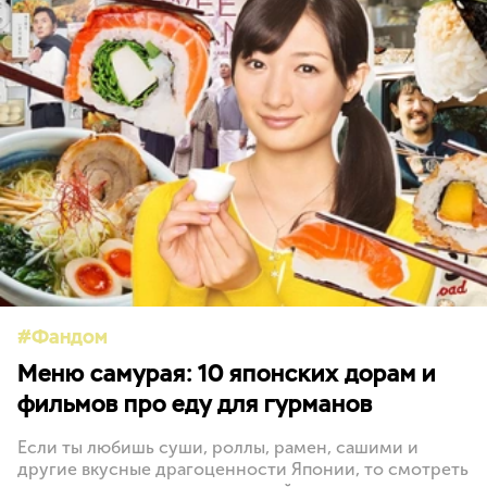
Фандом
Меню самурая: 10 японских дорам и
фильмов про еду для гурманов
Если ты любишь суши, роллы, рамен, сашими и
другие вкусные драгоценности Японии, то смотреть