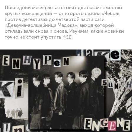
Последний месяц лета готовит для нас множество
крутых возвращений — от второго сезона «Чеболя
против детектива» до четвертой части саги
«Девочка-волшебница Мадока», выход которой
откладывали снова и снова. Изучаем, какие новинки
точно не стоит упустить 🤌🏻