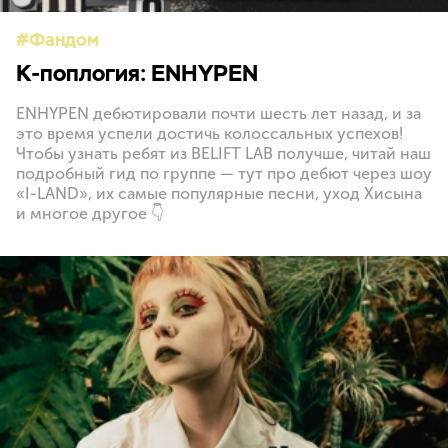
Фандом
K-поплогия: ENHYPEN
ENHYPEN дебютировали почти шесть лет назад, и за
это время успели достичь колоссальных успехов!
Чтобы узнать ребят из BELIFT LAB получше, читай наш
подробный гид по группе — тут про дебют через шоу
«I-LAND», их самые популярные песни, уход Хисына
и многое другое 👇