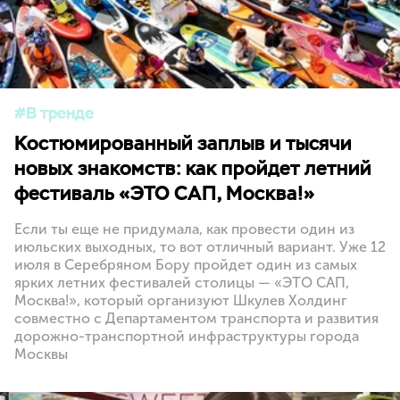
В тренде
Костюмированный заплыв и тысячи
новых знакомств: как пройдет летний
фестиваль «ЭТО САП, Москва!»
Если ты еще не придумала, как провести один из
июльских выходных, то вот отличный вариант. Уже 12
июля в Серебряном Бору пройдет один из самых
ярких летних фестивалей столицы — «ЭТО САП,
Москва!», который организуют Шкулев Холдинг
совместно с Департаментом транспорта и развития
дорожно-транспортной инфраструктуры города
Москвы