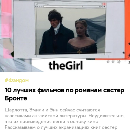
Фандом
10 лучших фильмов по романам сестер
Бронте
Шарлотта, Эмили и Энн сейчас считаются
классиками английской литературы. Неудивительно,
что их произведения легли в основу кино.
Рассказываем о лучших экранизациях книг сестер