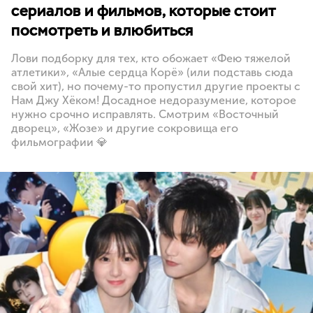
сериалов и фильмов, которые стоит
посмотреть и влюбиться
Лови подборку для тех, кто обожает «Фею тяжелой
атлетики», «Алые сердца Корё» (или подставь сюда
свой хит), но почему-то пропустил другие проекты с
Нам Джу Хёком! Досадное недоразумение, которое
нужно срочно исправлять. Смотрим «Восточный
дворец», «Жозе» и другие сокровища его
фильмографии 💎