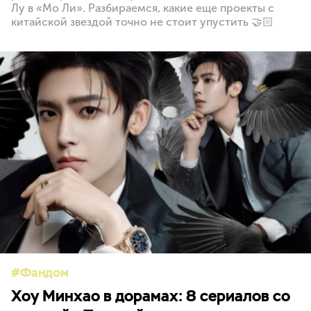
Лу в «Мо Ли». Разбираемся, какие еще проекты с
китайской звездой точно не стоит упустить 🤝🏻
Фандом
Хоу Минхао в дорамах: 8 сериалов со