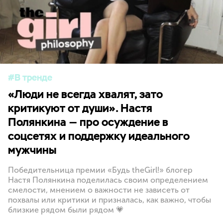
В тренде
«Люди не всегда хвалят, зато
критикуют от души». Настя
Полянкина — про осуждение в
соцсетях и поддержку идеального
мужчины
Победительница премии «Будь theGirl!» блогер
Настя Полянкина поделилась своим определением
смелости, мнением о важности не зависеть от
похвалы или критики и призналась, как важно, чтобы
близкие рядом были рядом 💗