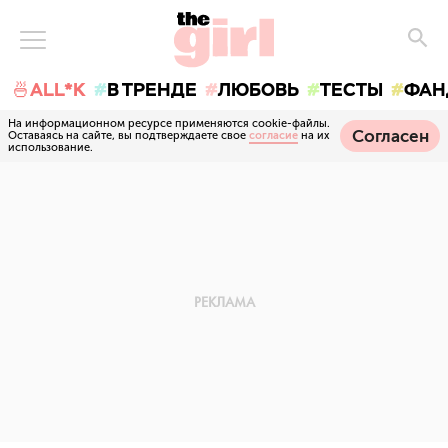
🍜ALL*K
В ТРЕНДЕ
ЛЮБОВЬ
ТЕСТЫ
ФАН
На информационном ресурсе применяются cookie-файлы.
Согласен
Оставаясь на сайте, вы подтверждаете свое
согласие
на их
использование.