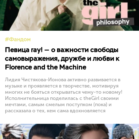
Фандом
Певица ray! — о важности свободы
самовыражения, дружбе и любви к
Florence and the Machine
Лидия Чистякова-Ионова активно развивается в
музыке и проявляется в творчестве, мотивируя
многих не бояться открываться чему-то новому!
Исполнительница поделилась с theGirl своими
мечтами, самым смелым поступком (пока) и
рассказала о тех, кем сама вдохновляется