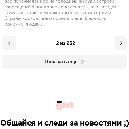
все перечисленное на голодный желудок строго
запрещено! В подборке лови секреты, что же едят
самураи, а также множество уютных историй из
Страны восходящего солнца о еде, блюдах и,
конечно, людях 🍜
2 из 252
Показать еще
Общайся и следи за новостями ;)