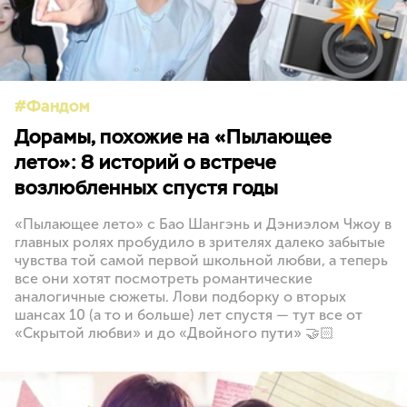
Фандом
Дорамы, похожие на «Пылающее
лето»: 8 историй о встрече
возлюбленных спустя годы
«Пылающее лето» с Бао Шангэнь и Дэниэлом Чжоу в
главных ролях пробудило в зрителях далеко забытые
чувства той самой первой школьной любви, а теперь
все они хотят посмотреть романтические
аналогичные сюжеты. Лови подборку о вторых
шансах 10 (а то и больше) лет спустя — тут все от
«Скрытой любви» и до «Двойного пути» 🤝🏻