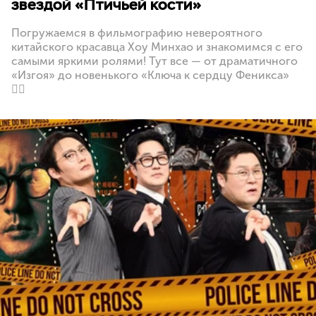
звездой «Птичьей кости»
Погружаемся в фильмографию невероятного
китайского красавца Хоу Минхао и знакомимся с его
самыми яркими ролями! Тут все — от драматичного
«Изгоя» до новенького «Ключа к сердцу Феникса»
🐦‍🔥