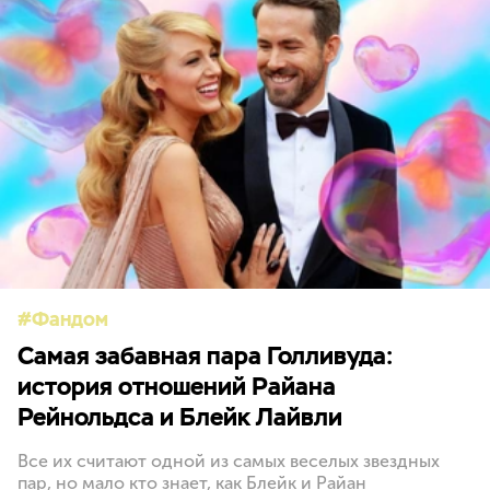
Фандом
Самая забавная пара Голливуда:
история отношений Райана
Рейнольдса и Блейк Лайвли
Все их считают одной из самых веселых звездных
пар, но мало кто знает, как Блейк и Райан