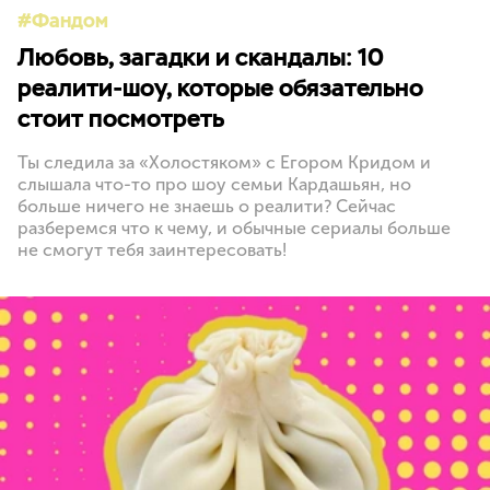
Фандом
Любовь, загадки и скандалы: 10
реалити-шоу, которые обязательно
стоит посмотреть
Ты следила за «Холостяком» с Егором Кридом и
слышала что-то про шоу семьи Кардашьян, но
больше ничего не знаешь о реалити? Сейчас
разберемся что к чему, и обычные сериалы больше
не смогут тебя заинтересовать!