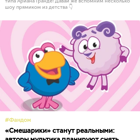
типа Ариана Гранде! Давай же вспомним несколько
шоу прямиком из детства 👇
Фандом
«Смешарики» станут реальными:
авторы мультика планируют снять