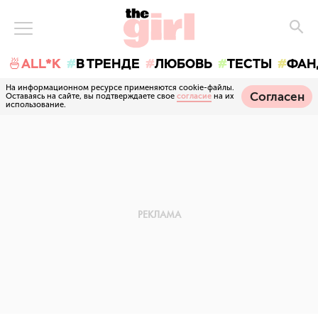
🍜ALL*K
В ТРЕНДЕ
ЛЮБОВЬ
ТЕСТЫ
ФАН
На информационном ресурсе применяются cookie-файлы.
Согласен
Оставаясь на сайте, вы подтверждаете свое
согласие
на их
использование.