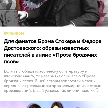
Фандом
Для фанатов Брэма Стокера и Федора
Достоевского: образы известных
писателей в аниме «Проза бродячих
псов»
Если ты любишь классическую литературу и
японскую мангу, то наверняка слышала о «Прозе
бродячих псов». В ней авторы воплотили в своих
персонажах реальных авторов всемирно известных
произведений. Давай узнаем, так ли они похожи 👇