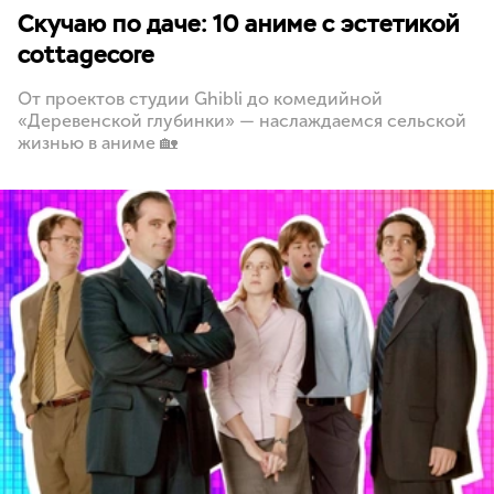
Скучаю по даче: 10 аниме с эстетикой
cottagecore
От проектов студии Ghibli до комедийной
«Деревенской глубинки» — наслаждаемся сельской
жизнью в аниме 🏡