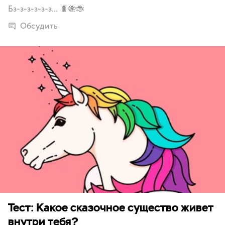
Бз-з-з-з-з-з… 🐛🐝🐞
Обсудить
Тест: Какое сказочное существо живет
внутри тебя?