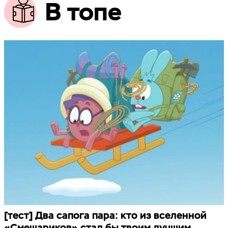
В топе
[тест] Два сапога пара: кто из вселенной
«Смешариков» стал бы твоим лучшим