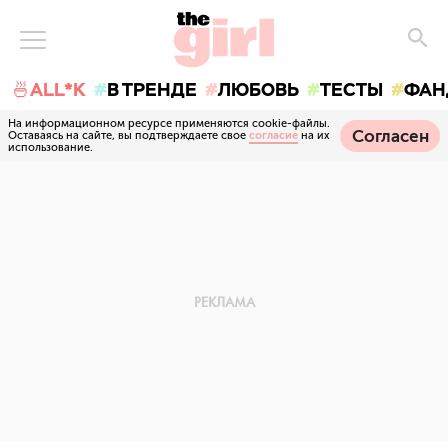
🍜ALL*K
В ТРЕНДЕ
ЛЮБОВЬ
ТЕСТЫ
ФАН
На информационном ресурсе применяются cookie-файлы.
Согласен
Оставаясь на сайте, вы подтверждаете свое
согласие
на их
использование.