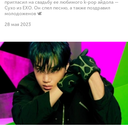
пригласил на свадьбу ее любимого k-pop айдола —
Сухо из EXO. Он спел песню, а также поздравил
молодоженов 🕊
28 мая 2023