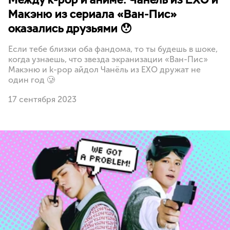
Макэню из сериала «Ван-Пис»
оказались друзьями 😯
Если тебе близки оба фандома, то ты будешь в шоке,
когда узнаешь, что звезда экранизации «Ван-Пис»
Макэню и k-pop айдол Чанёль из EXO дружат не
один год 🥲
17 сентября 2023