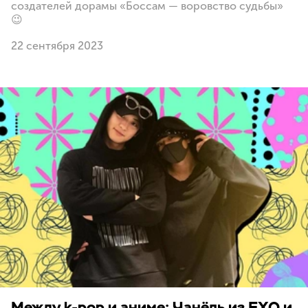
создателей дорамы «Боссам — воровство судьбы»
😉
22 сентября 2023
Между k-pop и аниме: Чанёль из EXO и