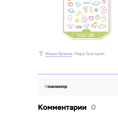
й
Маша Кузина
,
Наре Григорян
маникюр
Комментарии
0