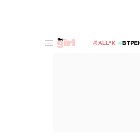
🍜ALL*K
В ТРЕ