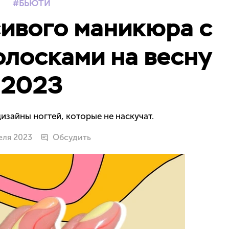
БЬЮТИ
сивого маникюра с
олосками на весну
2023
изайны ногтей, которые не наскучат.
еля 2023
Обсудить