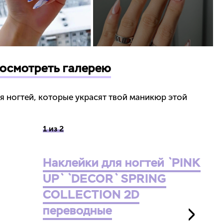
осмотреть галерею
я ногтей, которые украсят твой маникюр этой
1 из 2
Наклейки для ногтей `PINK
UP` `DECOR` SPRING
COLLECTION 2D
переводные