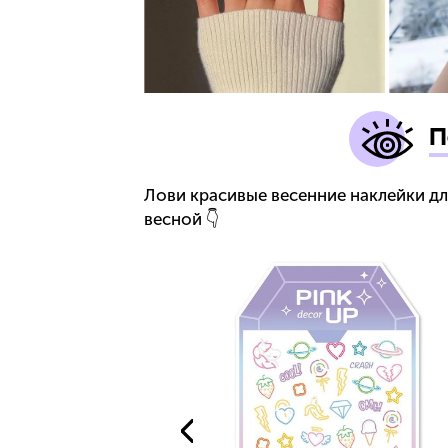
П
Лови красивые весенние наклейки дл
весной 👇
гтей `PINK
RING