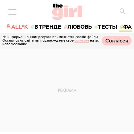
🍜ALL*K
В ТРЕНДЕ
ЛЮБОВЬ
ТЕСТЫ
ФА
На информационном ресурсе применяются cookie-файлы.
Согласен
Оставаясь на сайте, вы подтверждаете свое
согласие
на их
использование.