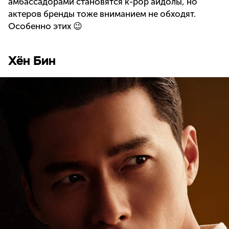
амбассадорами становятся k-pop айдолы, но
актеров бренды тоже вниманием не обходят.
Особенно этих 😉
Хён Бин