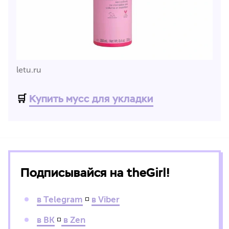
letu.ru
🛒
Купить мусс для укладки
Подписывайся на theGirl!
в Telegram
◽
в Viber
в ВК
◽
в Zen