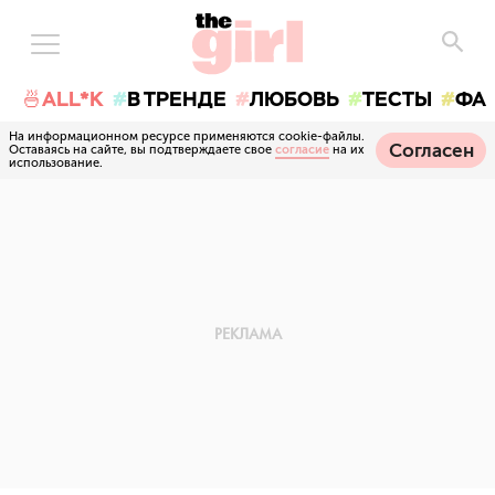
🍜ALL*K
В ТРЕНДЕ
ЛЮБОВЬ
ТЕСТЫ
ФА
На информационном ресурсе применяются cookie-файлы.
Согласен
Оставаясь на сайте, вы подтверждаете свое
согласие
на их
использование.