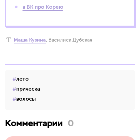
в ВК про Корею
Маша Кузина
,
Василиса Дубская
лето
прическа
волосы
Комментарии
0