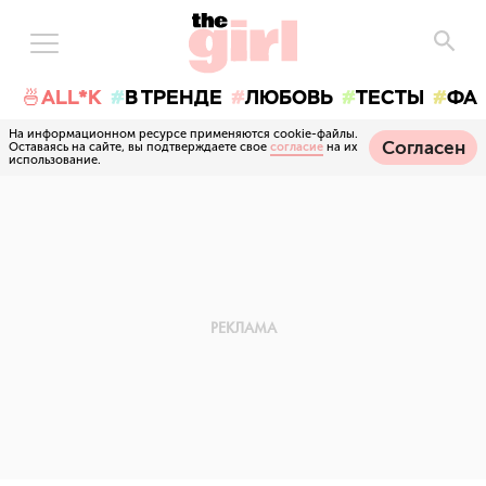
🍜ALL*K
В ТРЕНДЕ
ЛЮБОВЬ
ТЕСТЫ
ФА
На информационном ресурсе применяются cookie-файлы.
Согласен
Оставаясь на сайте, вы подтверждаете свое
согласие
на их
использование.