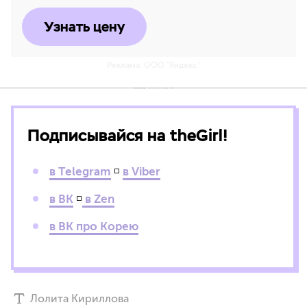
Узнать цену
Реклама. ООО "Яндекс"
Подписывайся на theGirl!
в Telegram
◽
в Viber
в ВК
◽
в Zen
в ВК про Корею
Лолита Кириллова