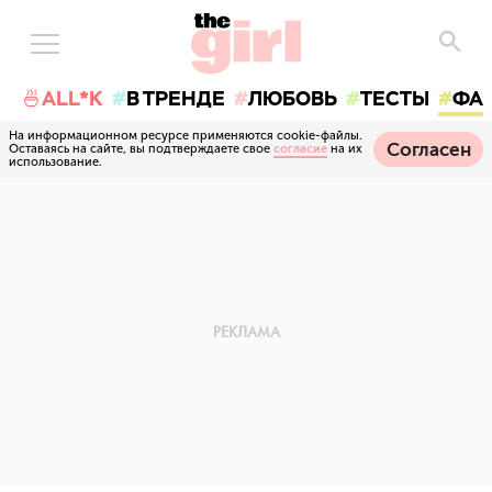
🍜ALL*K
В ТРЕНДЕ
ЛЮБОВЬ
ТЕСТЫ
ФА
На информационном ресурсе применяются cookie-файлы.
Согласен
Оставаясь на сайте, вы подтверждаете свое
согласие
на их
использование.