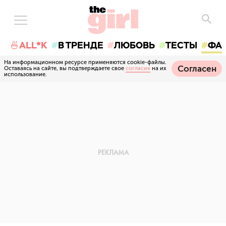
🍜ALL*K
В ТРЕНДЕ
ЛЮБОВЬ
ТЕСТЫ
ФА
На информационном ресурсе применяются cookie-файлы.
Согласен
Оставаясь на сайте, вы подтверждаете свое
согласие
на их
использование.