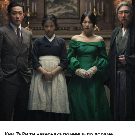
Ким Тэ Ри ты наверняка помнишь по дораме