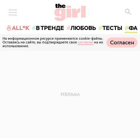
🍜ALL*K
В ТРЕНДЕ
ЛЮБОВЬ
ТЕСТЫ
ФА
На информационном ресурсе применяются cookie-файлы.
Согласен
Оставаясь на сайте, вы подтверждаете свое
согласие
на их
использование.