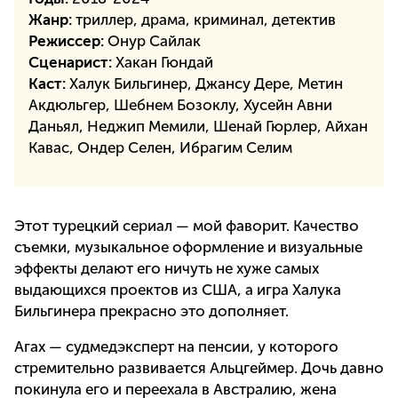
Жанр:
триллер, драма, криминал, детектив
Режиссер:
Онур Сайлак
Сценарист:
Хакан Гюндай
Каст:
Халук Бильгинер, Джансу Дере, Метин
Акдюльгер, Шебнем Бозоклу, Хусейн Авни
Даньял, Неджип Мемили, Шенай Гюрлер, Айхан
Кавас, Ондер Селен, Ибрагим Селим
Этот турецкий сериал — мой фаворит. Качество
съемки, музыкальное оформление и визуальные
эффекты делают его ничуть не хуже самых
выдающихся проектов из США, а игра Халука
Бильгинера прекрасно это дополняет.
Агах — судмедэксперт на пенсии, у которого
стремительно развивается Альцгеймер. Дочь давно
покинула его и переехала в Австралию, жена