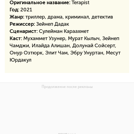
Оригинальное название:
Terapist
Год:
2021
Жанр:
триллер, драма, криминал, детектив
Режиссер:
Зейнеп Дадак
Сценарист:
Сулейман Караахмет
Каст:
Мухаммет Узунер, Мурат Кылыч, Зейнеп
Чамджи, Илайда Алишан, Долунай Сойсерт,
Онур Озтюрк, Элит Чам, Эбру Унуртан, Месут
Юрдакул