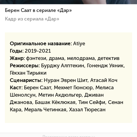
Берен Саат в сериале «Дар»
Кадр из сериала «Дар»
Оригинальное название:
Atiye
Годы:
2019-2021
Жанр:
фэнтези, драма, мелодрама, детектив
Режиссеры:
Бурджу Алптекин, Гонендж Уяник,
Гёкхан Тирьяки
Сценаристы:
Нуран Эврен Шит, Атасай Коч
Каст:
Берен Саат, Мехмет Гюнсюр, Мелиса
Шенолсун, Метин Акдюльгер, Дживан
Джанова, Башак Кёклюкая, Тим Сейфи, Сенан
Кара, Мераль Четинкая, Хазал Тюресан