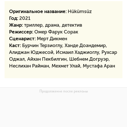
Оригинальное название:
Hükümsüz
Год:
2021
Жанр:
триллер, драма, детектив
Режиссер:
Омер Фарук Сорак
Сценарист:
Мерт Дикмен
Каст:
Бурчин Терзиоглу, Ханде Доандемир,
Алиджан Юджесой, Исмаил Хаджиоглу, Рухсар
Оджал, Айхан Пекбилгин, Шебнем Догруэр,
Неслихан Райман, Мехмет Улай, Мустафа Аран