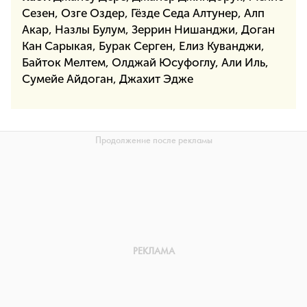
Сезен, Озге Оздер, Гёзде Седа Алтунер, Алп
Акар, Назлы Булум, Зеррин Нишанджи, Доган
Кан Сарыкая, Бурак Серген, Елиз Куванджи,
Байток Мелтем, Олджай Юсуфоглу, Али Иль,
Сумейе Айдоган, Джахит Эдже