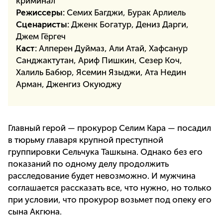
криминал
Режиссеры:
Семих Багджи, Бурак Арлиель
Сценаристы:
Дженк Богатур, Дениз Дарги,
Джем Гёргеч
Каст:
Алперен Дуймаз, Али Атай, Хафсанур
Санджактутан, Ариф Пишкин, Сезер Коч,
Халиль Бабюр, Ясемин Языджи, Ата Недин
Арман, Дженгиз Окуюджу
Главный герой — прокурор Селим Кара — посадил
в тюрьму главаря крупной преступной
группировки Сельчука Ташкына. Однако без его
показаний по одному делу продолжить
расследование будет невозможно. И мужчина
соглашается рассказать все, что нужно, но только
при условии, что прокурор возьмет под опеку его
сына Акгюна.