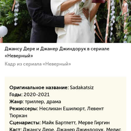
Джансу Дере и Джанер Джиндорук в сериале
«Неверный»
Кадр из сериала «Неверный»
Оригинальное название:
Sadakatsiz
Годы:
2020-2021
Жанр:
триллер, драма
Режиссеры:
Неслихан Ешилюрт, Левент
Тюркан
Сценаристы:
Майк Бартлетт, Мерве Гиргин
Каст:
Джансу Дере, Джанер Джиндорук, Мелис