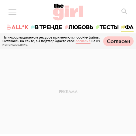
🍜ALL*K
В ТРЕНДЕ
ЛЮБОВЬ
ТЕСТЫ
ФА
На информационном ресурсе применяются cookie-файлы.
Согласен
Оставаясь на сайте, вы подтверждаете свое
согласие
на их
использование.