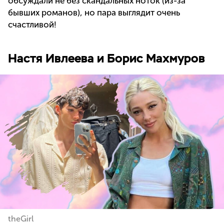
обсуждали не без скандальных ноток (из-за
бывших романов), но пара выглядит очень
счастливой!
Настя Ивлеева и Борис Махмуров
theGirl