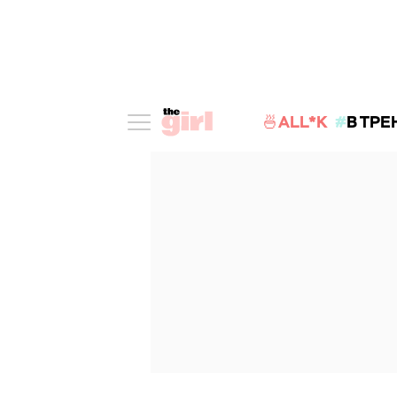
🍜ALL*K
В ТРЕ