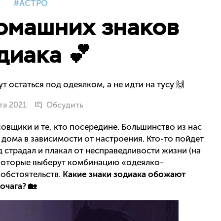
АСТРО
омашних знаков
диака 💕
 остаться под одеялком, а не идти на тусу 🙌
та 2021
Обсудить
совщики и те, кто посередине. Большинство из нас
 дома в зависимости от настроения. Кто-то пойдет
д страдал и плакал от несправедливости жизни (на
некоторые выберут комбинацию «одеялко-
 обстоятельств.
Какие знаки зодиака обожают
очага? 🏡