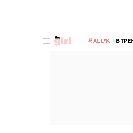
🍜ALL*K
В ТРЕ