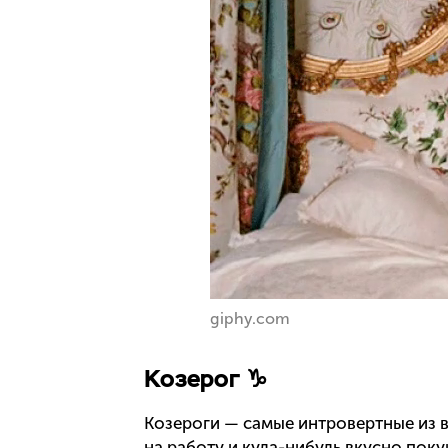
giphy.com
Козерог ♑
Козероги — самые интровертные из 
на работу и куда-нибудь вкусно поку