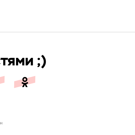
тями ;)
ен