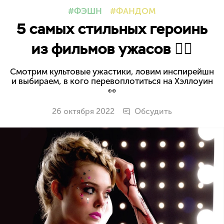
ФЭШН
ФАНДОМ
5 самых стильных героинь
из фильмов ужасов 🧟‍♀️
Смотрим культовые ужастики, ловим инспирейшн
и выбираем, в кого перевоплотиться на Хэллоуин
👀
26 октября 2022
Обсудить