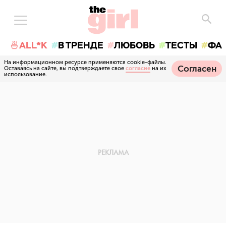
🍜ALL*K
В ТРЕНДЕ
ЛЮБОВЬ
ТЕСТЫ
ФА
На информационном ресурсе применяются cookie-файлы.
Согласен
Оставаясь на сайте, вы подтверждаете свое
согласие
на их
использование.