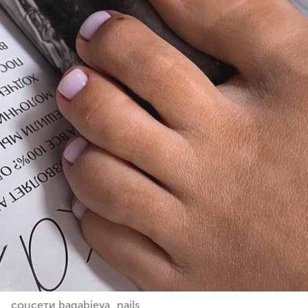
соцсети bagabieva_nails