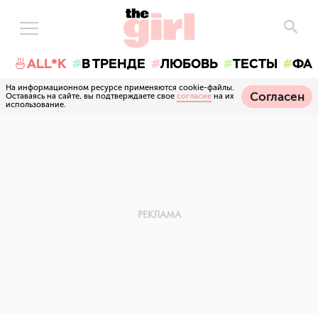
🍜ALL*K
В ТРЕНДЕ
ЛЮБОВЬ
ТЕСТЫ
ФА
На информационном ресурсе применяются cookie-файлы.
Согласен
Оставаясь на сайте, вы подтверждаете свое
согласие
на их
использование.