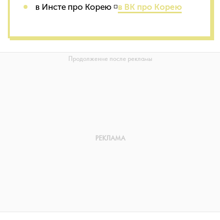
в Инсте про Корею ◽
в ВК про Корею