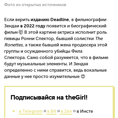
Фото из открытых источников
Если верить
изданию Deadline
, в фильмографии
Зендаи
в 2022 году
появится и биографический
фильм 🤯 В этой картине актриса исполнит роль
певицы Ронни Спектор, бывшей солистки
The
Ronettes
, а также бывшей жена продюсера этой
группы и осужденного убийцы Фила
Спектора. Само собой разумеется, что в фильме
будут музыкальные элементы. И Зендая
определенно с ними справится, ведь вокальные
данные у нее просто изумительные 😍
Подписывайся на theGirl!
в Telegram
◽
в ВК
◽
в Zen
◽ в Инсте