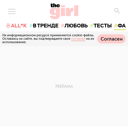
🍜ALL*K
В ТРЕНДЕ
ЛЮБОВЬ
ТЕСТЫ
ФА
На информационном ресурсе применяются cookie-файлы.
Согласен
Оставаясь на сайте, вы подтверждаете свое
согласие
на их
использование.