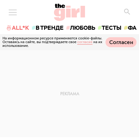
🍜ALL*K
В ТРЕНДЕ
ЛЮБОВЬ
ТЕСТЫ
ФА
На информационном ресурсе применяются cookie-файлы.
Согласен
Оставаясь на сайте, вы подтверждаете свое
согласие
на их
использование.