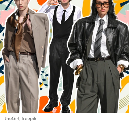
theGirl, freepik