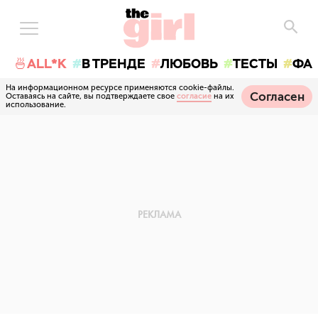
🍜ALL*K
В ТРЕНДЕ
ЛЮБОВЬ
ТЕСТЫ
ФА
На информационном ресурсе применяются cookie-файлы.
Согласен
Оставаясь на сайте, вы подтверждаете свое
согласие
на их
использование.