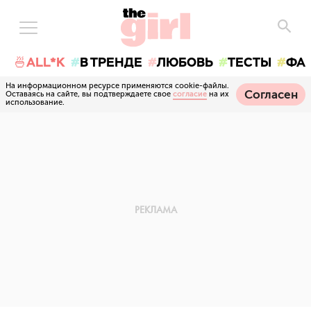
🍜ALL*K
В ТРЕНДЕ
ЛЮБОВЬ
ТЕСТЫ
ФА
На информационном ресурсе применяются cookie-файлы.
Согласен
Оставаясь на сайте, вы подтверждаете свое
согласие
на их
использование.