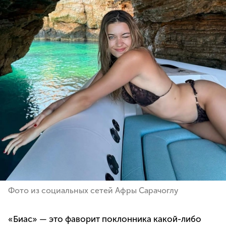
Фото из социальных сетей Афры Сарачоглу
«Биас» — это фаворит поклонника какой-либо