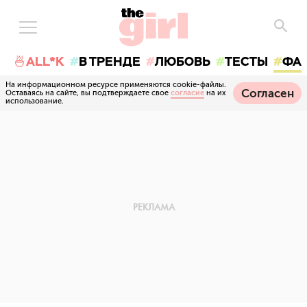
🍜ALL*K
В ТРЕНДЕ
ЛЮБОВЬ
ТЕСТЫ
ФА
На информационном ресурсе применяются cookie-файлы.
Согласен
Оставаясь на сайте, вы подтверждаете свое
согласие
на их
использование.