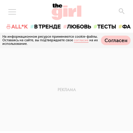
🍜ALL*K
В ТРЕНДЕ
ЛЮБОВЬ
ТЕСТЫ
ФА
На информационном ресурсе применяются cookie-файлы.
Согласен
Оставаясь на сайте, вы подтверждаете свое
согласие
на их
использование.