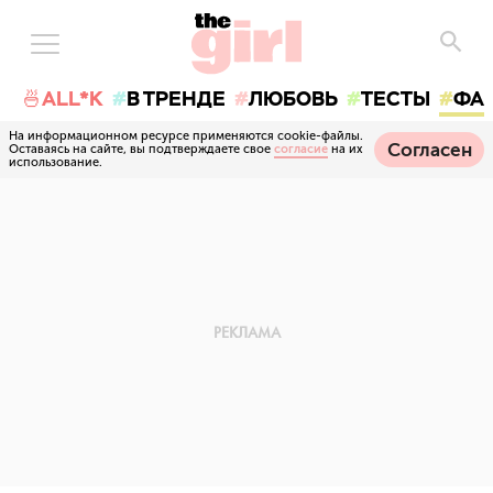
🍜ALL*K
В ТРЕНДЕ
ЛЮБОВЬ
ТЕСТЫ
ФА
На информационном ресурсе применяются cookie-файлы.
Согласен
Оставаясь на сайте, вы подтверждаете свое
согласие
на их
использование.