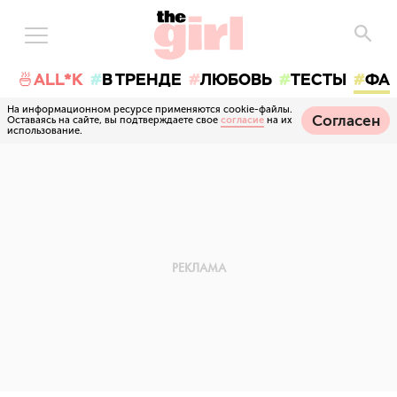
🍜ALL*K
В ТРЕНДЕ
ЛЮБОВЬ
ТЕСТЫ
ФА
На информационном ресурсе применяются cookie-файлы.
Согласен
Оставаясь на сайте, вы подтверждаете свое
согласие
на их
использование.