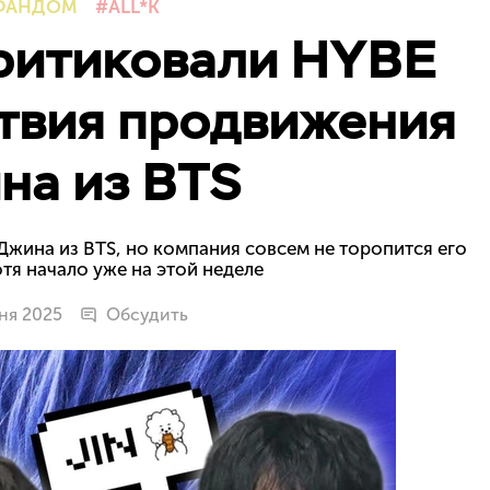
ФАНДОМ
ALL*K
ритиковали HYBE
ствия продвижения
на из BTS
Джина из BTS, но компания совсем не торопится его
отя начало уже на этой неделе
ня 2025
Обсудить