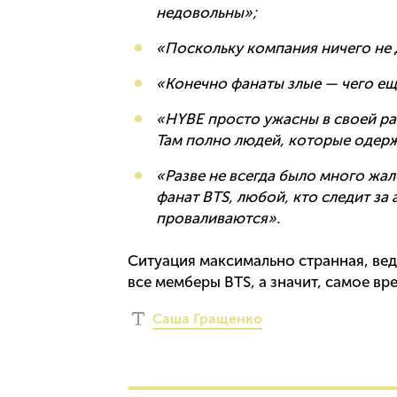
недовольны»;
«Поскольку компания ничего не д
«Конечно фанаты злые — чего ещ
«HYBE просто ужасны в своей раб
Там полно людей, которые одер
«Разве не всегда было много жал
фанат BTS, любой, кто следит за 
проваливаются».
Ситуация максимально странная, вед
все мемберы BTS, а значит, самое вр
Саша Гращенко