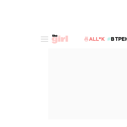
🍜ALL*K
В ТРЕ