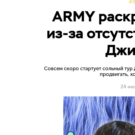
ARMY раск
из-за отсут
Джи
Совсем скоро стартует сольный тур 
продвигать, х
24 ию