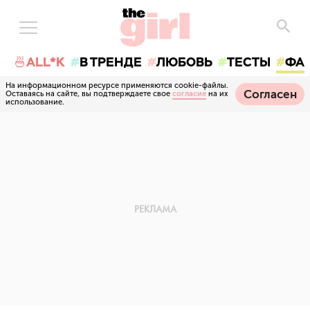
🍜ALL*K
В ТРЕНДЕ
ЛЮБОВЬ
ТЕСТЫ
ФА
На информационном ресурсе применяются cookie-файлы.
Согласен
Оставаясь на сайте, вы подтверждаете свое
согласие
на их
использование.