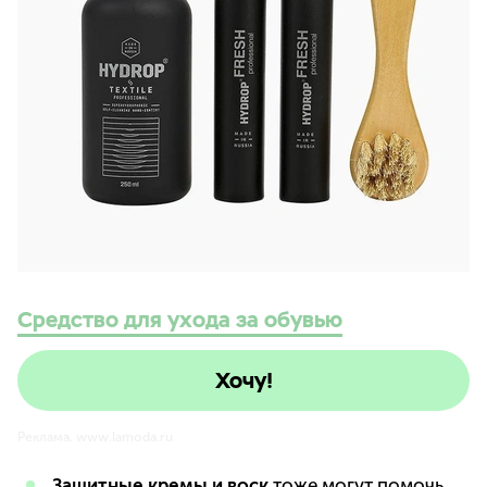
Средство для ухода за обувью
Хочу!
Реклама. www.lamoda.ru
Защитные кремы и воск
тоже могут помочь