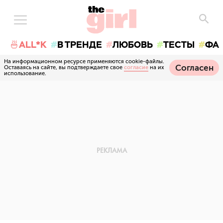
🍜ALL*K
В ТРЕНДЕ
ЛЮБОВЬ
ТЕСТЫ
ФА
На информационном ресурсе применяются cookie-файлы.
Согласен
Оставаясь на сайте, вы подтверждаете свое
согласие
на их
использование.