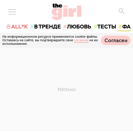
🍜ALL*K
В ТРЕНДЕ
ЛЮБОВЬ
ТЕСТЫ
ФА
На информационном ресурсе применяются cookie-файлы.
Согласен
Оставаясь на сайте, вы подтверждаете свое
согласие
на их
использование.