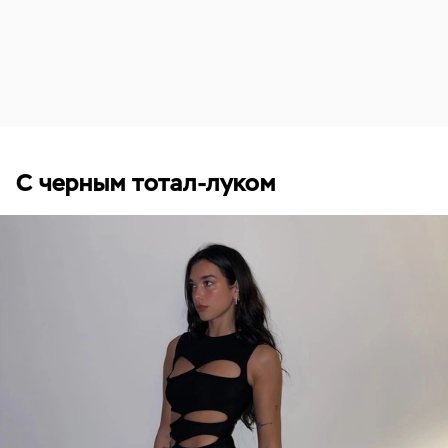
С черным тотал-луком