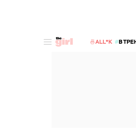
🍜ALL*K
В ТРЕ