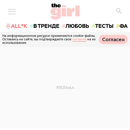
🍜ALL*K
В ТРЕНДЕ
ЛЮБОВЬ
ТЕСТЫ
ФА
На информационном ресурсе применяются cookie-файлы.
Согласен
Оставаясь на сайте, вы подтверждаете свое
согласие
на их
использование.