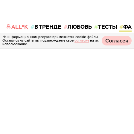
🍜ALL*K
В ТРЕНДЕ
ЛЮБОВЬ
ТЕСТЫ
ФА
На информационном ресурсе применяются cookie-файлы.
Согласен
Оставаясь на сайте, вы подтверждаете свое
согласие
на их
использование.