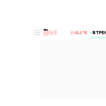
🍜ALL*K
В ТРЕ