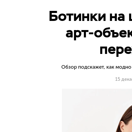
Ботинки на 
арт-объек
пере
Обзор подскажет, как модно 
15 дек