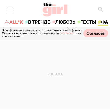
🍜ALL*K
В ТРЕНДЕ
ЛЮБОВЬ
ТЕСТЫ
ФА
На информационном ресурсе применяются cookie-файлы.
Согласен
Оставаясь на сайте, вы подтверждаете свое
согласие
на их
использование.