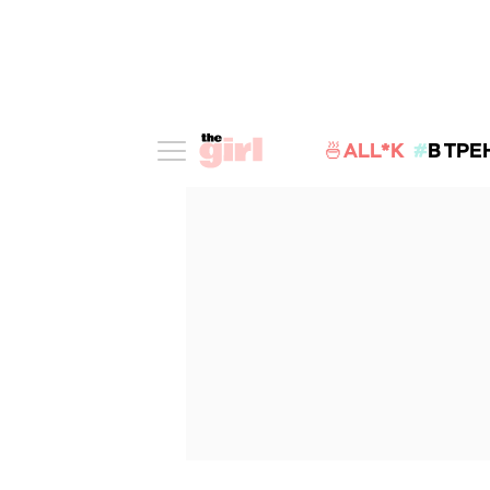
🍜ALL*K
В ТРЕ