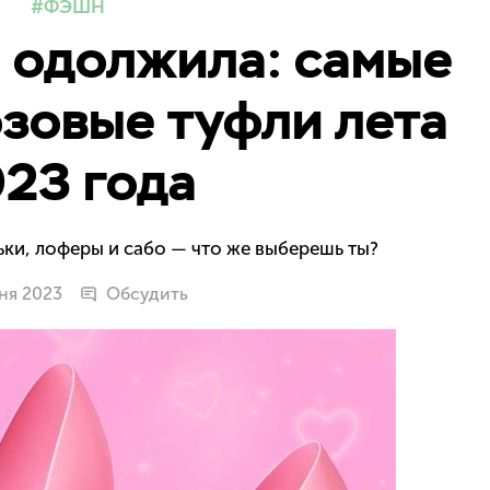
ФЭШН
 одолжила: самые
зовые туфли лета
23 года
ки, лоферы и сабо — что же выберешь ты?
ня 2023
Обсудить