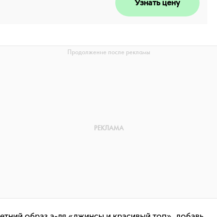
Узнать цену
етний образ а-ля «джинсы и красивый топ», добавь