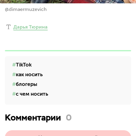
@dimaermuzevich
Дарья Тюрина
TikTok
как носить
блогеры
с чем носить
Комментарии
0