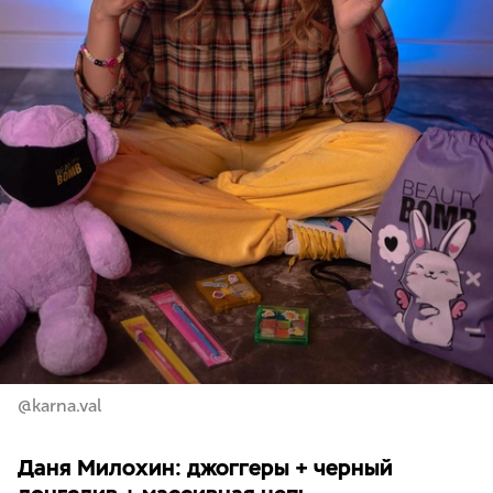
@karna.val
Даня Милохин: джоггеры + черный