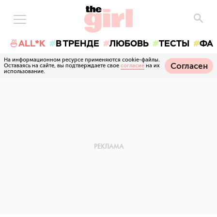
🍜ALL*K
В ТРЕНДЕ
ЛЮБОВЬ
ТЕСТЫ
ФА
На информационном ресурсе применяются cookie-файлы.
Согласен
Оставаясь на сайте, вы подтверждаете свое
согласие
на их
использование.