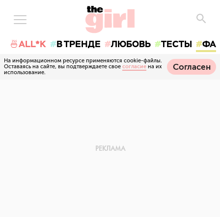
🍜ALL*K
В ТРЕНДЕ
ЛЮБОВЬ
ТЕСТЫ
ФА
На информационном ресурсе применяются cookie-файлы.
Согласен
Оставаясь на сайте, вы подтверждаете свое
согласие
на их
использование.