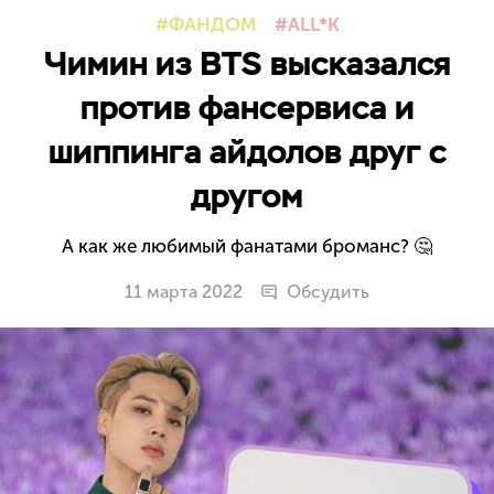
ФАНДОМ
ALL*K
Чимин из BTS высказался
против фансервиса и
шиппинга айдолов друг с
другом
А как же любимый фанатами броманс? 🤔
11 марта 2022
Обсудить