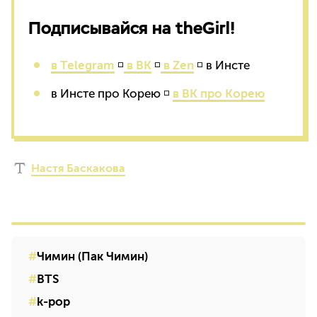
Подписывайся на theGirl!
в Telegram
◽
в ВК
◽
в Zen
◽ в Инсте
в Инсте про Корею ◽
в ВК про Корею
Настя Баскакова
Чимин (Пак Чимин)
BTS
k-pop