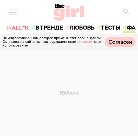
🍜ALL*K
В ТРЕНДЕ
ЛЮБОВЬ
ТЕСТЫ
ФА
На информационном ресурсе применяются cookie-файлы.
Согласен
Оставаясь на сайте, вы подтверждаете свое
согласие
на их
использование.