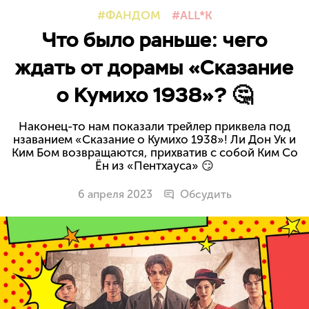
ФАНДОМ
ALL*K
Что было раньше: чего
ждать от дорамы «Сказание
о Кумихо 1938»? 🤔
Наконец-то нам показали трейлер приквела под
нзаванием «Сказание о Кумихо 1938»! Ли Дон Ук и
Ким Бом возвращаются, прихватив с собой Ким Со
Ён из «Пентхауса» 😏
6 апреля 2023
Обсудить