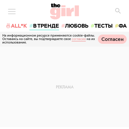
🍜ALL*K
В ТРЕНДЕ
ЛЮБОВЬ
ТЕСТЫ
ФА
На информационном ресурсе применяются cookie-файлы.
Согласен
Оставаясь на сайте, вы подтверждаете свое
согласие
на их
использование.