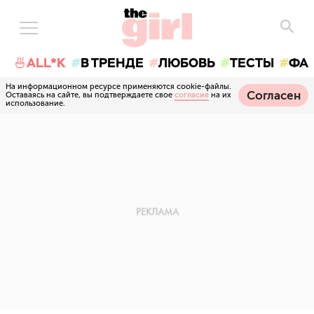
🍜ALL*K
В ТРЕНДЕ
ЛЮБОВЬ
ТЕСТЫ
ФА
На информационном ресурсе применяются cookie-файлы.
Согласен
Оставаясь на сайте, вы подтверждаете свое
согласие
на их
использование.