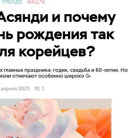
 ТРЕНДЕ
ALL*K
Асянди и почему
нь рождения так
ля корейцев?
 главных праздника: годик, свадьба и 60-летие. Но
жизни отмечают особенно широко 🥳
 апреля 2025
1