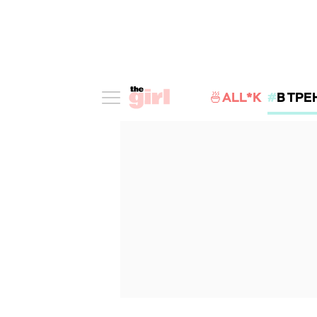
🍜ALL*K
В ТРЕ