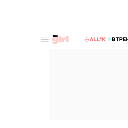
🍜ALL*K
В ТРЕ