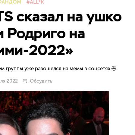
ФАНДОМ
ALL*K
TS сказал на ушко
 Родриго на
мми-2022»
м группы уже разошелся на мемы в соцсетях 🤣
еля 2022
Обсудить