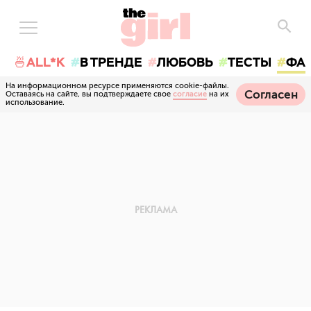
🍜ALL*K
В ТРЕНДЕ
ЛЮБОВЬ
ТЕСТЫ
ФА
На информационном ресурсе применяются cookie-файлы.
Согласен
Оставаясь на сайте, вы подтверждаете свое
согласие
на их
использование.