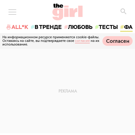
🍜ALL*K
В ТРЕНДЕ
ЛЮБОВЬ
ТЕСТЫ
ФА
На информационном ресурсе применяются cookie-файлы.
Согласен
Оставаясь на сайте, вы подтверждаете свое
согласие
на их
использование.