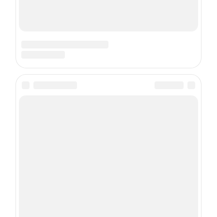
Сетевое издание Thegirl.ru (Зегёрл.ру)
Регистрационный номер ЭЛ № ФС 77 - 83229
Зарегистрировано Федеральной службой по
надзору в сфере связи, информационных
технологий и массовых коммуникаций
(Роскомнадзор) 26.04.2022 18+
Учредитель: Общество с ограниченной
ответственностью «Шкулёв Диджитал
Технологии»
Главный редактор: Бугай Е. А.
Контактные данные редакции для