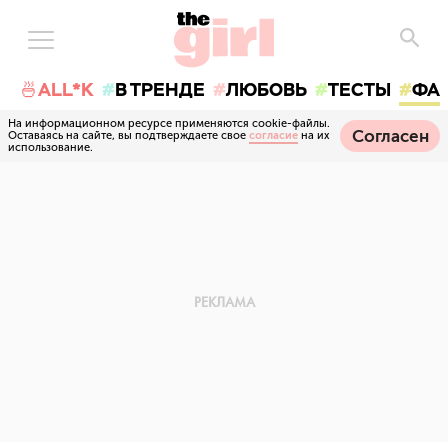
🍜ALL*K
В ТРЕНДЕ
ЛЮБОВЬ
ТЕСТЫ
ФА
На информационном ресурсе применяются cookie-файлы.
Согласен
Оставаясь на сайте, вы подтверждаете свое
согласие
на их
использование.